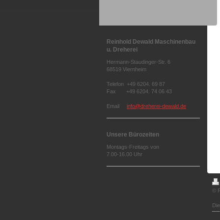
Reinhold Dewald Maschinenbau
u. Dreherei
Hermann-Staudinger-Str. 6
68519 Viernheim
Telefon +49 6204. 69 87
Fax +49 6204. 74 06 43
Email
info@dreherei-dewald.de
Unsere Bürozeiten
Montags-Freitags von
7.00-16.00 Uhr
© R
Di