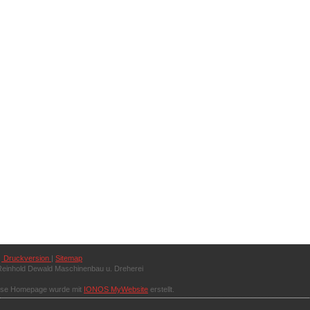
Druckversion
|
Sitemap
einhold Dewald Maschinenbau u. Dreherei
ese Homepage wurde mit
IONOS MyWebsite
erstellt.