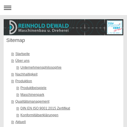
Sitemap
Startseite
Über uns
Unternehmensphilosophie
Nachhaltigkeit
Produktion
Produktbeispiele
Maschinenpark
Qualitätsmanagement
DIN EN ISO 9001:2015 Zertifikat
Konformitätserklärungen
Aktuell